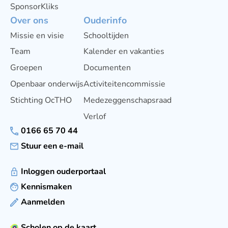
SponsorKliks
Over ons
Ouderinfo
Missie en visie
Schooltijden
Team
Kalender en vakanties
Groepen
Documenten
Openbaar onderwijs
Activiteitencommissie
Stichting OcTHO
Medezeggenschapsraad
Verlof
0166 65 70 44
Stuur een e-mail
Inloggen ouderportaal
Kennismaken
Aanmelden
Scholen op de kaart