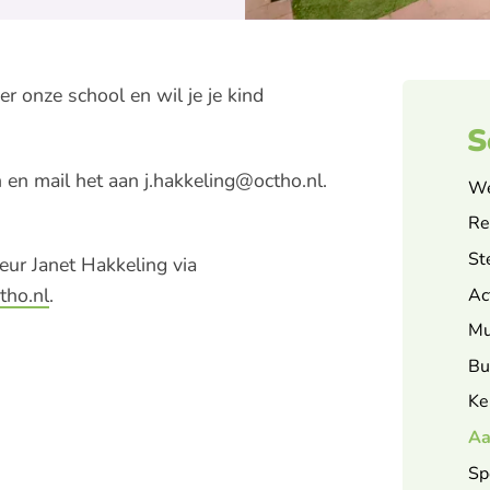
r onze school en wil je je kind
S
en mail het aan j.hakkeling@octho.nl.
We
Re
St
eur Janet Hakkeling via
tho.nl
.
Ac
Mu
Bu
Ke
Aa
Sp