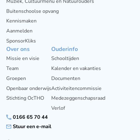
Muziek, Cultuurmenu en Natuurouders
Buitenschoolse opvang
Kennismaken
Aanmelden
SponsorKliks
Over ons
Ouderinfo
Missie en visie
Schooltijden
Team
Kalender en vakanties
Groepen
Documenten
Openbaar onderwijs
Activiteitencommissie
Stichting OcTHO
Medezeggenschapsraad
Verlof
0166 65 70 44
Stuur een e-mail